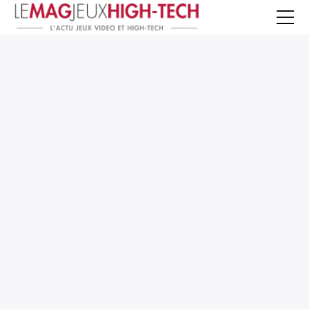
Jeux Vidéo
PC et Hardware
Smartphone et Tablettes
High-Tech
Mangas et Comics
TV, cinéma
Test