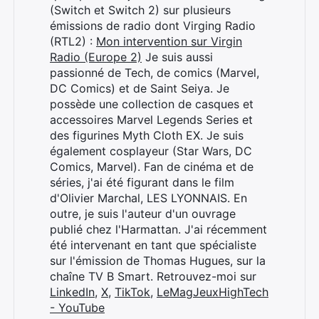
(Switch et Switch 2) sur plusieurs
émissions de radio dont Virging Radio
(RTL2) :
Mon intervention sur Virgin
Radio (Europe 2)
Je suis aussi
passionné de Tech, de comics (Marvel,
DC Comics) et de Saint Seiya. Je
possède une collection de casques et
accessoires Marvel Legends Series et
des figurines Myth Cloth EX. Je suis
également cosplayeur (Star Wars, DC
Comics, Marvel). Fan de cinéma et de
séries, j'ai été figurant dans le film
d'Olivier Marchal, LES LYONNAIS. En
outre, je suis l'auteur d'un ouvrage
publié chez l'Harmattan. J'ai récemment
été intervenant en tant que spécialiste
sur l'émission de Thomas Hugues, sur la
chaîne TV B Smart. Retrouvez-moi sur
LinkedIn
,
X
,
TikTok
,
LeMagJeuxHighTech
- YouTube