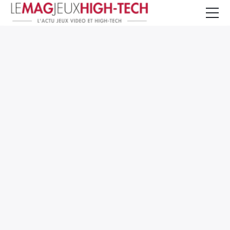
Jeux Vidéo
PC et Hardware
Smartphone et Tablettes
High-Tech
Mangas et Comics
TV, cinéma
Test