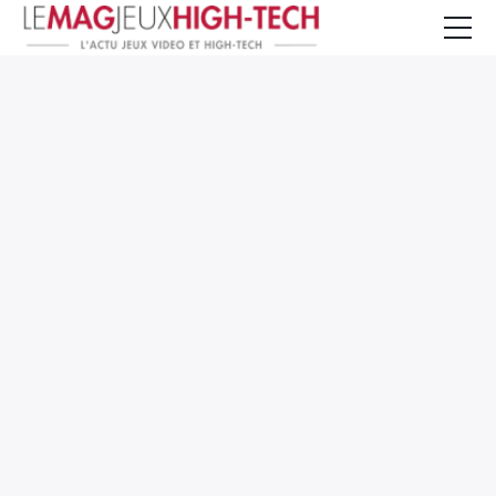
Jeux Vidéo
PC et Hardware
Smartphone et Tablettes
High-Tech
Mangas et Comics
TV, cinéma
Test