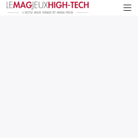
Jeux Vidéo
PC et Hardware
Smartphone et Tablettes
High-Tech
Mangas et Comics
TV, cinéma
Test