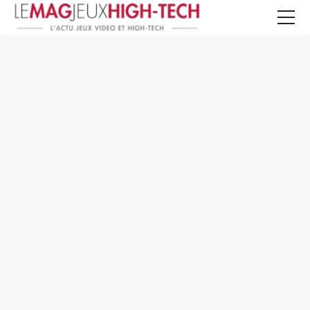
Jeux Vidéo
PC et Hardware
Smartphone et Tablettes
High-Tech
Mangas et Comics
TV, cinéma
Test