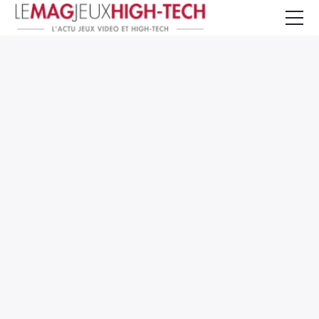
Jeux Vidéo
PC et Hardware
Smartphone et Tablettes
High-Tech
Mangas et Comics
TV, cinéma
Test