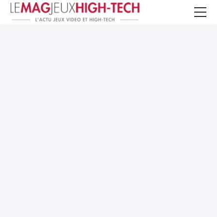
Jeux Vidéo
PC et Hardware
Smartphone et Tablettes
High-Tech
Mangas et Comics
TV, cinéma
Test