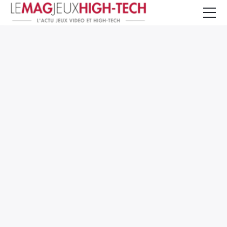
Jeux Vidéo
PC et Hardware
Smartphone et Tablettes
High-Tech
Mangas et Comics
TV, cinéma
Test