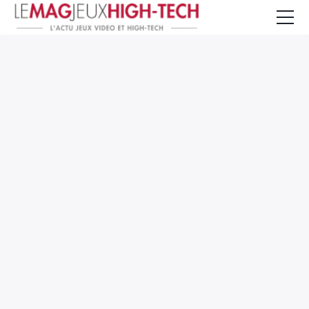
Jeux Vidéo
PC et Hardware
Smartphone et Tablettes
High-Tech
Mangas et Comics
TV, cinéma
Test