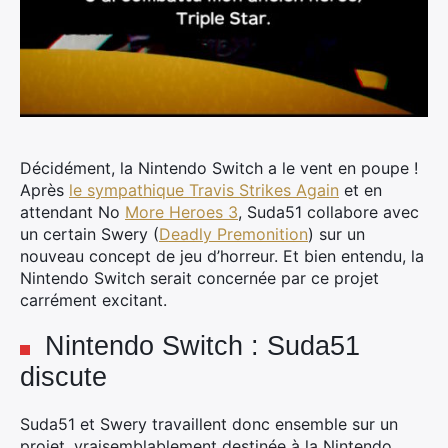
Décidément, la Nintendo Switch a le vent en poupe !
Après
le sympathique Travis Strikes Again
et en
attendant No
More Heroes 3
, Suda51 collabore avec
un certain Swery (
Deadly Premonition
) sur un
nouveau concept de jeu d’horreur. Et bien entendu, la
Nintendo Switch serait concernée par ce projet
carrément excitant.
Nintendo Switch : Suda51
discute
Suda51 et Swery travaillent donc ensemble sur un
projet, vraisemblablement destinée à la Nintendo