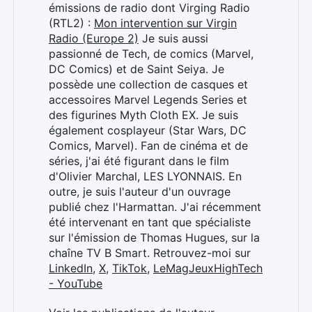
émissions de radio dont Virging Radio
(RTL2) :
Mon intervention sur Virgin
Radio (Europe 2)
Je suis aussi
passionné de Tech, de comics (Marvel,
DC Comics) et de Saint Seiya. Je
possède une collection de casques et
accessoires Marvel Legends Series et
des figurines Myth Cloth EX. Je suis
également cosplayeur (Star Wars, DC
Comics, Marvel). Fan de cinéma et de
séries, j'ai été figurant dans le film
d'Olivier Marchal, LES LYONNAIS. En
outre, je suis l'auteur d'un ouvrage
publié chez l'Harmattan. J'ai récemment
été intervenant en tant que spécialiste
sur l'émission de Thomas Hugues, sur la
chaîne TV B Smart. Retrouvez-moi sur
LinkedIn
,
X
,
TikTok
,
LeMagJeuxHighTech
- YouTube