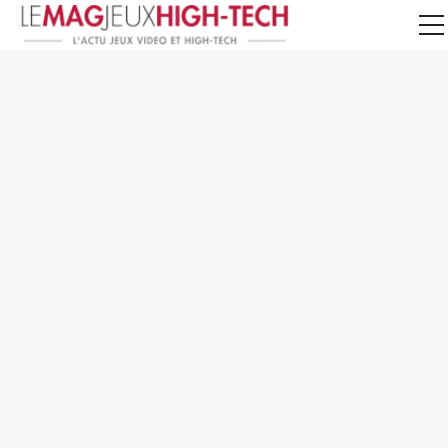
Jeux Vidéo
PC et Hardware
Smartphone et Tablettes
High-Tech
Mangas et Comics
TV, cinéma
Test