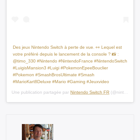
Des jeux Nintendo Switch à perte de vue. 👀 Lequel est
votre préféré depuis le lancement de la console ? 📸 :
@timo_330 #Nintendo #NintendoFrance #NintendoSwitch
#LuigisMansion3 #Luigi #PokemonEpeeBouclier
#Pokemon #SmashBrosUltimate #Smash
#MarioKart8Deluxe #Mario #Gaming #Jeuxvideo
Une publication partagée par
Nintendo Switch FR
(@nintendoswitchfr) le