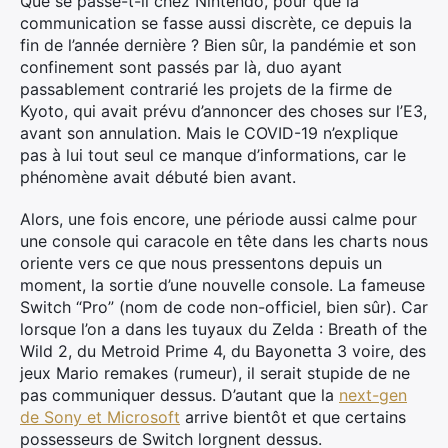
Que se passe-t-il chez Nintendo, pour que la
communication se fasse aussi discrète, ce depuis la
fin de l’année dernière ? Bien sûr, la pandémie et son
confinement sont passés par là, duo ayant
passablement contrarié les projets de la firme de
Kyoto, qui avait prévu d’annoncer des choses sur l’E3,
avant son annulation. Mais le COVID-19 n’explique
pas à lui tout seul ce manque d’informations, car le
phénomène avait débuté bien avant.
Alors, une fois encore, une période aussi calme pour
une console qui caracole en tête dans les charts nous
oriente vers ce que nous pressentons depuis un
moment, la sortie d’une nouvelle console. La fameuse
Switch “Pro” (nom de code non-officiel, bien sûr). Car
lorsque l’on a dans les tuyaux du Zelda : Breath of the
Wild 2, du Metroid Prime 4, du Bayonetta 3 voire, des
jeux Mario remakes (rumeur), il serait stupide de ne
pas communiquer dessus. D’autant que la
next-gen
de Sony et Microsoft
arrive bientôt et que certains
possesseurs de Switch lorgnent dessus.