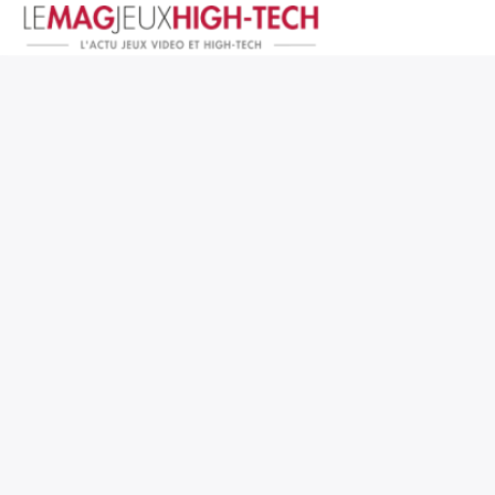
Jeux Vidéo
PC et Hardware
Smartphone et Tablettes
High-Tech
Mangas et Comics
TV, cinéma
Test