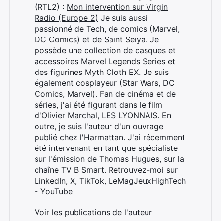
(RTL2) :
Mon intervention sur Virgin
Radio (Europe 2)
Je suis aussi
passionné de Tech, de comics (Marvel,
DC Comics) et de Saint Seiya. Je
possède une collection de casques et
accessoires Marvel Legends Series et
des figurines Myth Cloth EX. Je suis
également cosplayeur (Star Wars, DC
Comics, Marvel). Fan de cinéma et de
séries, j'ai été figurant dans le film
d'Olivier Marchal, LES LYONNAIS. En
outre, je suis l'auteur d'un ouvrage
publié chez l'Harmattan. J'ai récemment
été intervenant en tant que spécialiste
sur l'émission de Thomas Hugues, sur la
chaîne TV B Smart. Retrouvez-moi sur
LinkedIn
,
X
,
TikTok
,
LeMagJeuxHighTech
- YouTube
Voir les publications de l'auteur