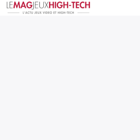
Jeux Vidéo
PC et Hardware
Smartphone et Tablettes
High-Tech
Mangas et Comics
TV, cinéma
Test