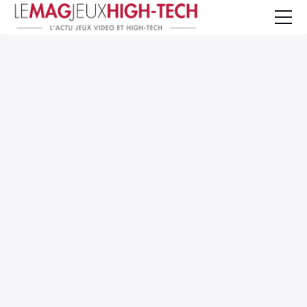
Jeux Vidéo
PC et Hardware
Smartphone et Tablettes
High-Tech
Mangas et Comics
TV, cinéma
Test