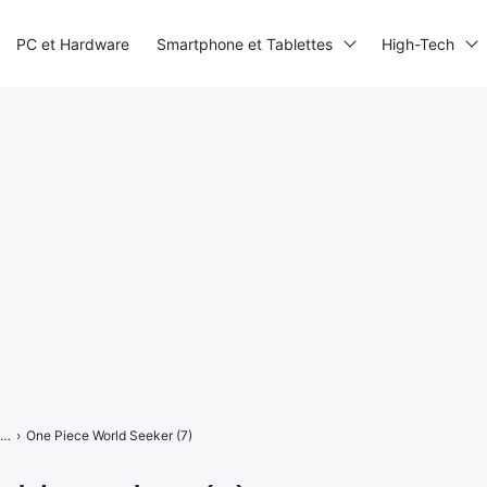
PC et Hardware
Smartphone et Tablettes
High-Tech
One Piece World Seeker : rencontrez Jeanne et Isaac
›
One Piece World Seeker (7)