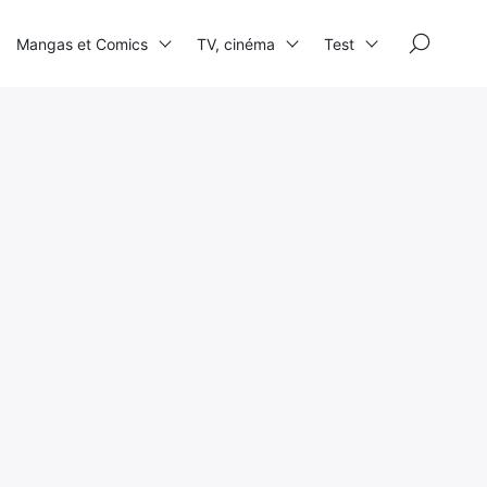
×
Mangas et Comics
TV, cinéma
Test