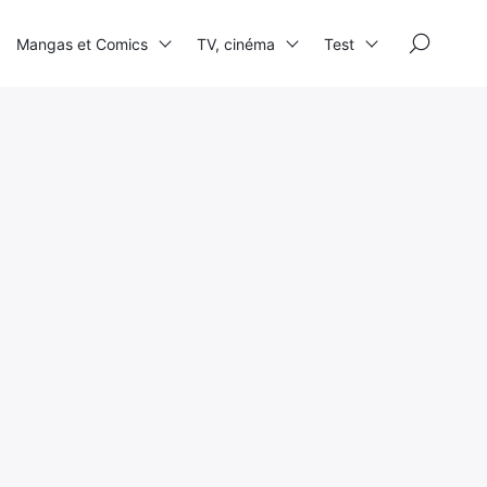
×
Mangas et Comics
TV, cinéma
Test