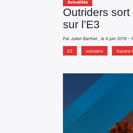
Actualités
Outriders sor
sur l’E3
Par Julien Barthet , le 4 juin 2019 - 
E3
outriders
Square-