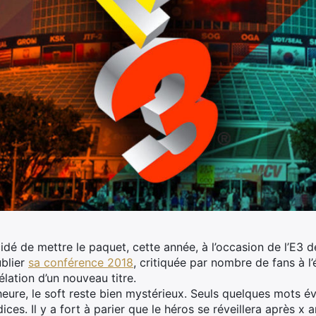
dé de mettre le paquet, cette année, à l’occasion de l’E3 
ublier
sa conférence 2018
, critiquée par nombre de fans à l
élation d’un nouveau titre.
l’heure, le soft reste bien mystérieux. Seuls quelques mots é
dices. Il y a fort à parier que le héros se réveillera après 