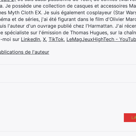
ya. Je possède une collection de casques et accessoires Ma
ines Myth Cloth EX. Je suis également cosplayeur (Star War
éma et de séries, j'ai été figurant dans le film d'Olivier M
suis l'auteur d'un ouvrage publié chez l'Harmattan. J'ai ré
ue spécialiste sur l'émission de Thomas Hugues, sur la chaî
z-moi sur
LinkedIn
,
X
,
TikTok
,
LeMagJeuxHighTech - YouTu
ublications de l'auteur
L