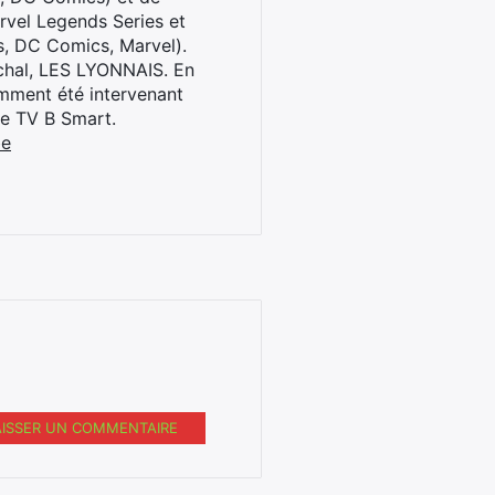
rvel Legends Series et
s, DC Comics, Marvel).
archal, LES LYONNAIS. En
cemment été intervenant
ne TV B Smart.
be
AISSER UN COMMENTAIRE