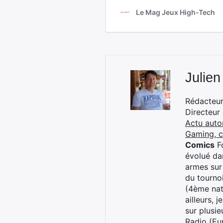
Julien
Rédacteur 
Directeur
Actu auto
Gaming, 
Comics
Fo
évolué dan
armes sur
du tourno
(4ème nat
ailleurs, 
sur plusi
Radio (Eu