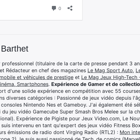
 Barthet
professionnel (titulaire de la carte de presse pendant 3 ans
 et Rédacteur en chef des magazines
Le Mag Sport Auto
,
L
mobile et véhicules de prestige
et
Le Mag Jeux High-Tech -
cinéma, Smartphones
.
Expérience de Gamer et de collecti
rt d'une solide expérience en compétition avec 55 courses
s diverses catégories : Passionné de jeux vidéo depuis l'âge
 consoles Nintendo Nes et Gameboy. J'ai également été séle
i du jeu vidéo Gamecube Super Smash Bros Melee sur la 
ional). Expérience de Pigiste pour Jeux Video.com, Le Nouv
je suis intervenu en tant qu'expert des jeux vidéo Fitness B
eurs émissions de radio dont Virging Radio (RTL2) :
Mon inte
rope 2)
Je suis aussi passionné de Tech, de comics (Marve