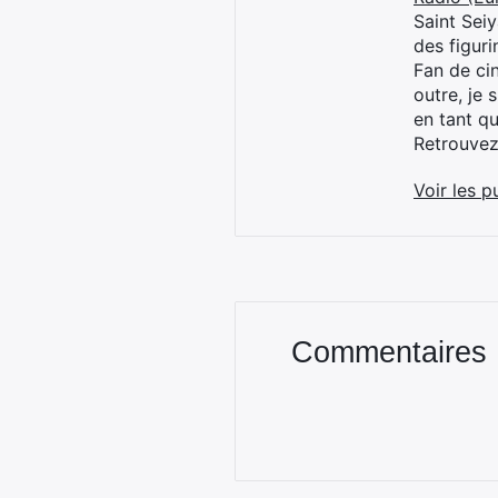
Saint Sei
des figur
Fan de cin
outre, je 
en tant q
Retrouve
Voir les p
Commentaires