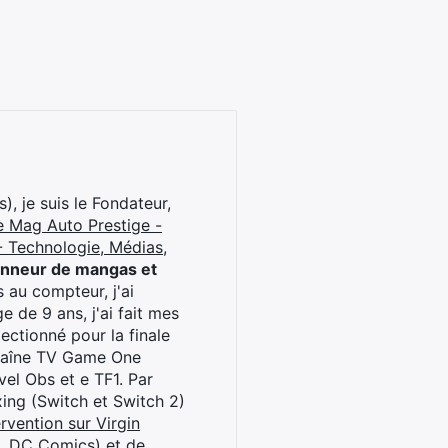
), je suis le Fondateur,
e Mag Auto Prestige -
 Technologie, Médias,
onneur de mangas et
 au compteur, j'ai
 de 9 ans, j'ai fait mes
ctionné pour la finale
chaîne TV Game One
el Obs et e TF1. Par
oxing (Switch et Switch 2)
rvention sur Virgin
l, DC Comics) et de