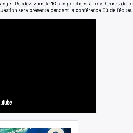
gé…Rendez-vous le 10 juin prochain, à trois heures du mat
n question sera présenté pendant la conférence E3 de l’éditeu