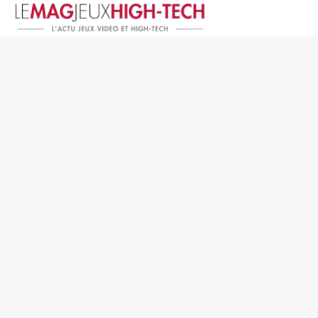
Jeux Vidéo
PC et Hardware
Smartphone et Tablettes
High-Tech
Mangas et Comics
TV, cinéma
Test