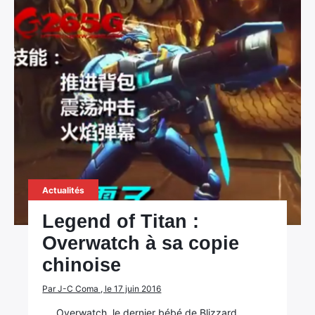
×
Rechercher
Actualités
:
Legend of Titan :
Overwatch à sa copie
chinoise
Par J-C Coma , le 17 juin 2016
Overwatch, le dernier bébé de Blizzard