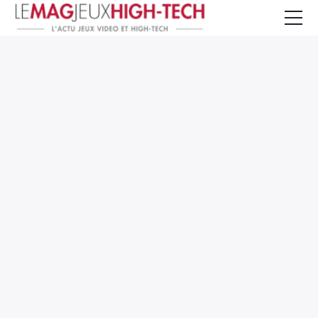
Jeux Vidéo
PC et Hardware
Smartphone et Tablettes
High-Tech
Mangas et Comics
TV, cinéma
Test