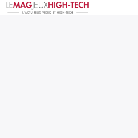
Jeux Vidéo
PC et Hardware
Smartphone et Tablettes
High-Tech
Mangas et Comics
TV, cinéma
Test