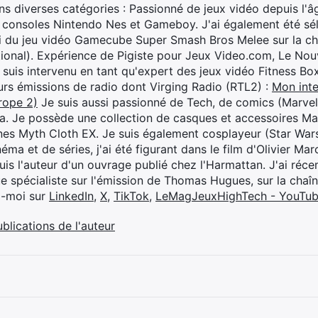
s diverses catégories : Passionné de jeux vidéo depuis l'âge
 consoles Nintendo Nes et Gameboy. J'ai également été séle
i du jeu vidéo Gamecube Super Smash Bros Melee sur la 
ional). Expérience de Pigiste pour Jeux Video.com, Le Nouv
je suis intervenu en tant qu'expert des jeux vidéo Fitness B
eurs émissions de radio dont Virging Radio (RTL2) :
Mon inte
rope 2)
Je suis aussi passionné de Tech, de comics (Marve
ya. Je possède une collection de casques et accessoires Ma
ines Myth Cloth EX. Je suis également cosplayeur (Star War
éma et de séries, j'ai été figurant dans le film d'Olivier M
suis l'auteur d'un ouvrage publié chez l'Harmattan. J'ai ré
ue spécialiste sur l'émission de Thomas Hugues, sur la chaî
z-moi sur
LinkedIn
,
X
,
TikTok
,
LeMagJeuxHighTech - YouTu
ublications de l'auteur