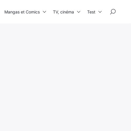
×
Mangas et Comics
TV, cinéma
Test