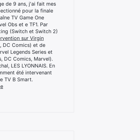
 de 9 ans, j'ai fait mes
ctionné pour la finale
chaîne TV Game One
el Obs et e TF1. Par
oxing (Switch et Switch 2)
rvention sur Virgin
l, DC Comics) et de
rvel Legends Series et
s, DC Comics, Marvel).
archal, LES LYONNAIS. En
cemment été intervenant
ne TV B Smart.
be