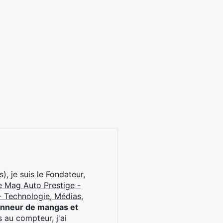
), je suis le Fondateur,
e Mag Auto Prestige -
 Technologie, Médias,
onneur de mangas et
 au compteur, j'ai