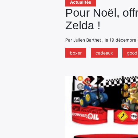
Actualités
Pour Noël, off
Zelda !
Par Julien Barthet , le 19 décembre
boxer
cadeaux
good