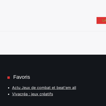
L
Favoris
Actu Jeux de combat et beat'em all
Vivacréa : jeux créatifs