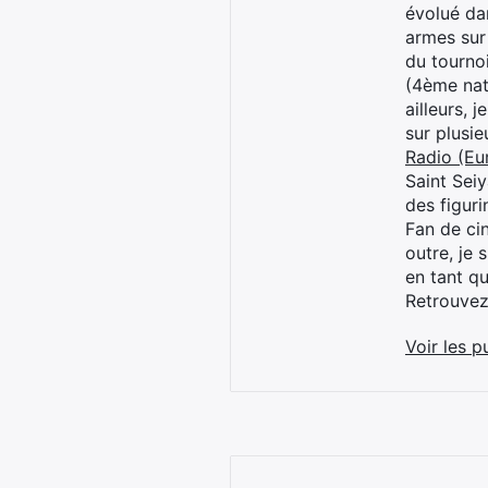
évolué dan
armes sur
du tourno
(4ème nat
ailleurs, 
sur plusi
Radio (Eu
Saint Sei
des figur
Fan de cin
outre, je 
en tant q
Retrouve
Voir les p