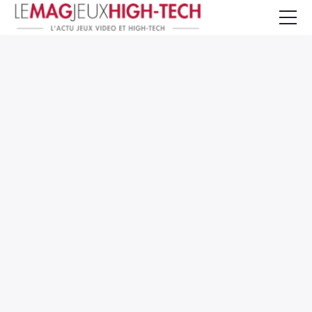
Jeux Vidéo
PC et Hardware
Smartphone et Tablettes
High-Tech
Mangas et Comics
TV, cinéma
Test