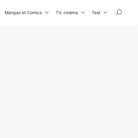
×
Mangas et Comics
TV, cinéma
Test