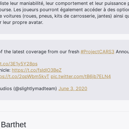
aliste leur maniabilité, leur comportement et leur puissance
urse. Les joueurs pourront également accéder à des optio
e voitures (roues, pneus, kits de carrosserie, jantes) ains
 leur propre avatar.
 the latest coverage from our fresh
#ProjectCARS3
Annou
//t.co/3E1y5Y28ps
icle:
https://t.co/fsIdlO3BeZ
tps://t.co/2qpWbm5kvT
pic.twitter.com/tB6jb7ELN4
tudios (@slightlymadteam)
June 3, 2020
 Barthet