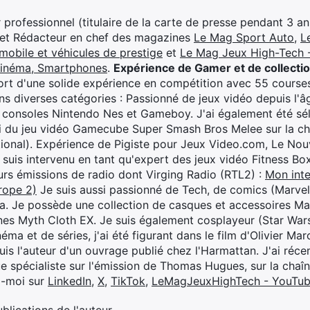
professionnel (titulaire de la carte de presse pendant 3 ans
 et Rédacteur en chef des magazines
Le Mag Sport Auto
,
L
mobile et véhicules de prestige
et
Le Mag Jeux High-Tech -
cinéma, Smartphones
.
Expérience de Gamer et de collecti
rt d'une solide expérience en compétition avec 55 courses
s diverses catégories : Passionné de jeux vidéo depuis l'âge
 consoles Nintendo Nes et Gameboy. J'ai également été séle
i du jeu vidéo Gamecube Super Smash Bros Melee sur la 
ional). Expérience de Pigiste pour Jeux Video.com, Le Nouv
je suis intervenu en tant qu'expert des jeux vidéo Fitness B
eurs émissions de radio dont Virging Radio (RTL2) :
Mon inte
rope 2)
Je suis aussi passionné de Tech, de comics (Marve
ya. Je possède une collection de casques et accessoires Ma
ines Myth Cloth EX. Je suis également cosplayeur (Star War
éma et de séries, j'ai été figurant dans le film d'Olivier M
suis l'auteur d'un ouvrage publié chez l'Harmattan. J'ai ré
ue spécialiste sur l'émission de Thomas Hugues, sur la chaî
z-moi sur
LinkedIn
,
X
,
TikTok
,
LeMagJeuxHighTech - YouTu