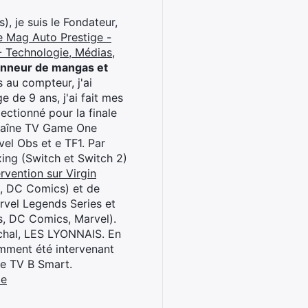
), je suis le Fondateur,
e Mag Auto Prestige -
 Technologie, Médias,
onneur de mangas et
 au compteur, j'ai
 de 9 ans, j'ai fait mes
ctionné pour la finale
chaîne TV Game One
el Obs et e TF1. Par
oxing (Switch et Switch 2)
rvention sur Virgin
l, DC Comics) et de
rvel Legends Series et
s, DC Comics, Marvel).
archal, LES LYONNAIS. En
cemment été intervenant
ne TV B Smart.
be