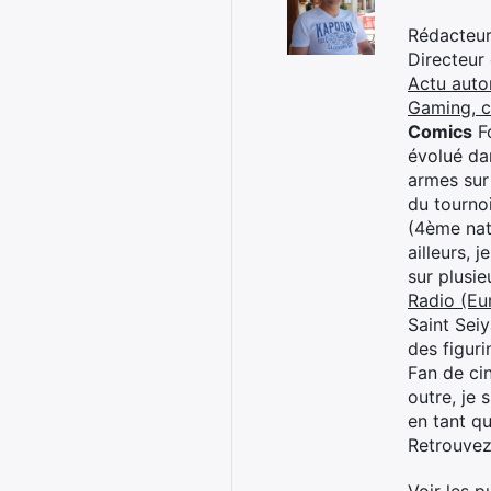
Rédacteur 
Directeur
Actu auto
Gaming, 
Comics
Fo
évolué dan
armes sur
du tourno
(4ème nat
ailleurs, 
sur plusi
Radio (Eu
Saint Sei
des figur
Fan de cin
outre, je 
en tant q
Retrouve