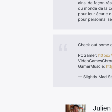
ainsi de façon ré
du monde de la co
pour leur écurie d
pour personnaliser
Check out some of
PCGamer:
https:
VideoGamesChron
GamerMuscle:
ht
— Slightly Mad S
Julien