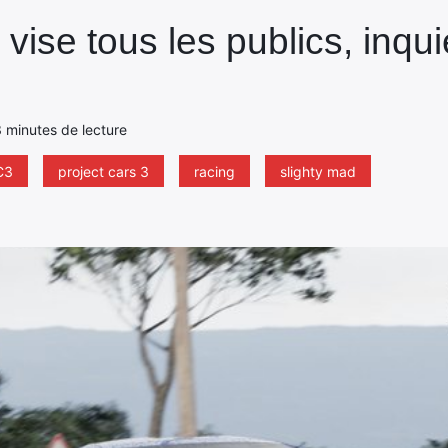
 vise tous les publics, inqui
 3 minutes de lecture
C3
project cars 3
racing
slighty mad