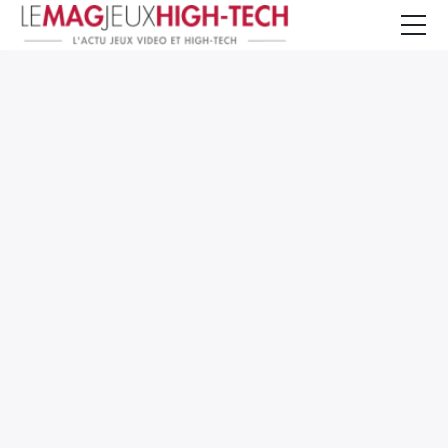
Jeux Vidéo
PC et Hardware
Smartphone et Tablettes
High-Tech
Mangas et Comics
TV, cinéma
Test