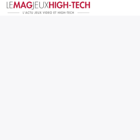
Jeux Vidéo
PC et Hardware
Smartphone et Tablettes
High-Tech
Mangas et Comics
TV, cinéma
Test