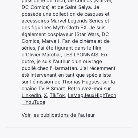
passionné de Tech, de comics (Marvel,
DC Comics) et de Saint Seiya. Je
possède une collection de casques et
accessoires Marvel Legends Series et
des figurines Myth Cloth EX. Je suis
également cosplayeur (Star Wars, DC
Comics, Marvel). Fan de cinéma et de
séries, j'ai été figurant dans le film
d'Olivier Marchal, LES LYONNAIS. En
outre, je suis l'auteur d'un ouvrage
publié chez l'Harmattan. J'ai récemment
été intervenant en tant que spécialiste
sur l'émission de Thomas Hugues, sur la
chaîne TV B Smart. Retrouvez-moi sur
LinkedIn
,
X
,
TikTok
,
LeMagJeuxHighTech
- YouTube
Voir les publications de l'auteur