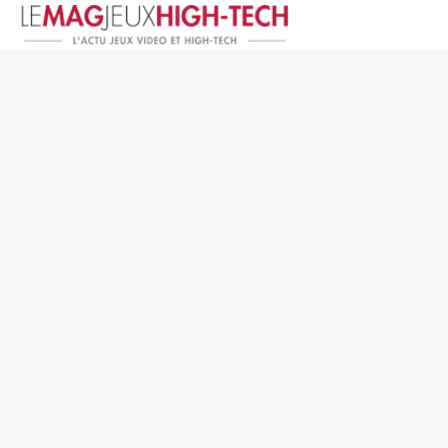
Jeux Vidéo
PC et Hardware
Smartphone et Tablettes
High-Tech
Mangas et Comics
TV, cinéma
Test