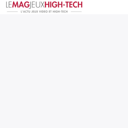
Jeux Vidéo
PC et Hardware
Smartphone et Tablettes
High-Tech
Mangas et Comics
TV, cinéma
Test