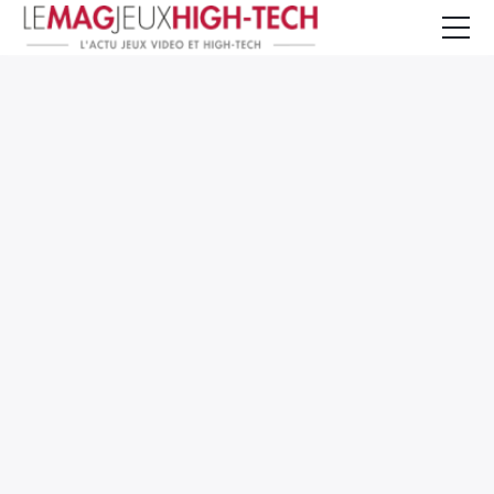
Jeux Vidéo
PC et Hardware
Smartphone et Tablettes
High-Tech
Mangas et Comics
TV, cinéma
Test