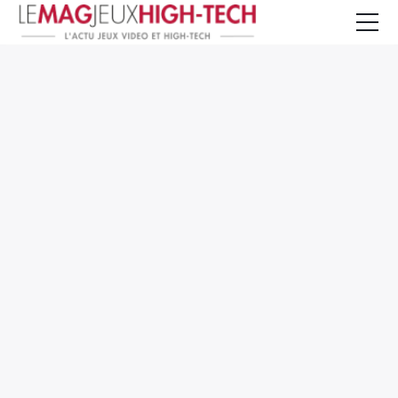
Jeux Vidéo
PC et Hardware
Smartphone et Tablettes
High-Tech
Mangas et Comics
TV, cinéma
Test