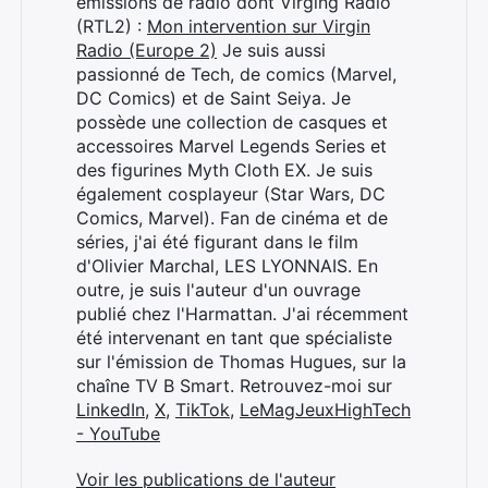
émissions de radio dont Virging Radio
(RTL2) :
Mon intervention sur Virgin
Radio (Europe 2)
Je suis aussi
passionné de Tech, de comics (Marvel,
DC Comics) et de Saint Seiya. Je
possède une collection de casques et
accessoires Marvel Legends Series et
des figurines Myth Cloth EX. Je suis
également cosplayeur (Star Wars, DC
Comics, Marvel). Fan de cinéma et de
séries, j'ai été figurant dans le film
d'Olivier Marchal, LES LYONNAIS. En
outre, je suis l'auteur d'un ouvrage
publié chez l'Harmattan. J'ai récemment
été intervenant en tant que spécialiste
sur l'émission de Thomas Hugues, sur la
chaîne TV B Smart. Retrouvez-moi sur
LinkedIn
,
X
,
TikTok
,
LeMagJeuxHighTech
- YouTube
Voir les publications de l'auteur