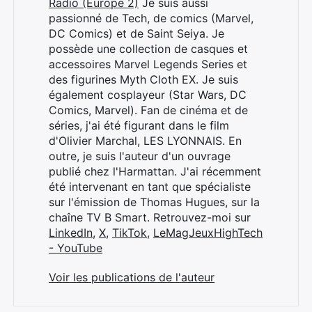
Radio (Europe 2)
Je suis aussi
passionné de Tech, de comics (Marvel,
DC Comics) et de Saint Seiya. Je
possède une collection de casques et
accessoires Marvel Legends Series et
des figurines Myth Cloth EX. Je suis
également cosplayeur (Star Wars, DC
Comics, Marvel). Fan de cinéma et de
séries, j'ai été figurant dans le film
d'Olivier Marchal, LES LYONNAIS. En
outre, je suis l'auteur d'un ouvrage
publié chez l'Harmattan. J'ai récemment
été intervenant en tant que spécialiste
sur l'émission de Thomas Hugues, sur la
chaîne TV B Smart. Retrouvez-moi sur
LinkedIn
,
X
,
TikTok
,
LeMagJeuxHighTech
- YouTube
Voir les publications de l'auteur