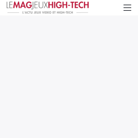
Jeux Vidéo
PC et Hardware
Smartphone et Tablettes
High-Tech
Mangas et Comics
TV, cinéma
Test