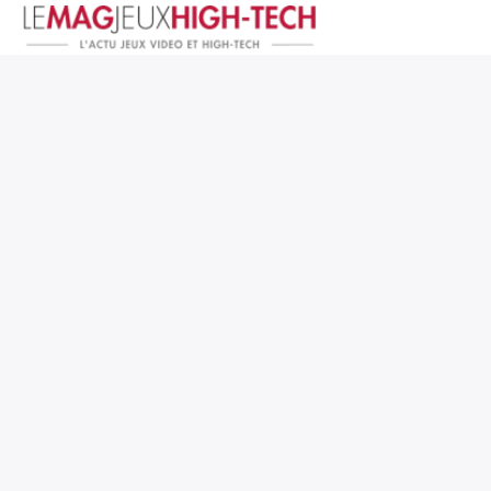
Jeux Vidéo
PC et Hardware
Smartphone et Tablettes
High-Tech
Mangas et Comics
TV, cinéma
Test