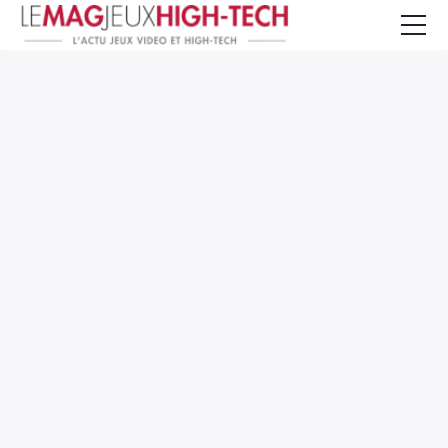
Jeux Vidéo
PC et Hardware
Smartphone et Tablettes
High-Tech
Mangas et Comics
TV, cinéma
Test