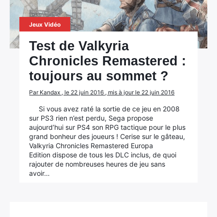
Jeux Vidéo
Rechercher
Test de Valkyria
:
Chronicles Remastered :
toujours au sommet ?
Par Kandax , le 22 juin 2016 , mis à jour le 22 juin 2016
Si vous avez raté la sortie de ce jeu en 2008
sur PS3 rien n’est perdu, Sega propose
aujourd’hui sur PS4 son RPG tactique pour le plus
grand bonheur des joueurs ! Cerise sur le gâteau,
Valkyria Chronicles Remastered Europa
Edition dispose de tous les DLC inclus, de quoi
rajouter de nombreuses heures de jeu sans
avoir…