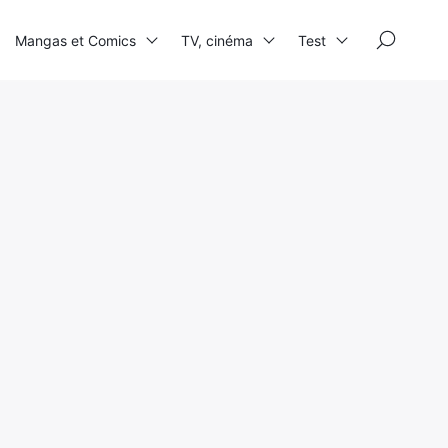
×
Mangas et Comics
TV, cinéma
Test