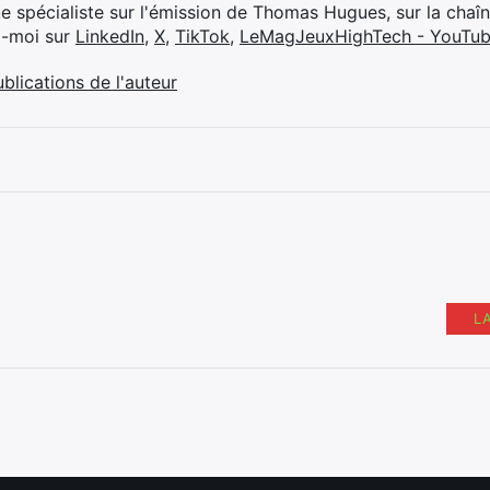
ue spécialiste sur l'émission de Thomas Hugues, sur la chaî
z-moi sur
LinkedIn
,
X
,
TikTok
,
LeMagJeuxHighTech - YouTu
ublications de l'auteur
L