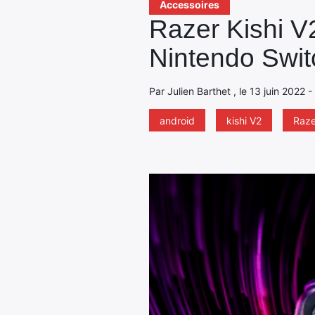
Accessoires
Razer Kishi V2
Nintendo Swi
Par Julien Barthet , le 13 juin 2022 
android
kishi V2
Raze