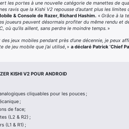
vert les portes à une nouvelle catégorie de manettes de qu
s ravis que la Kishi V2 repousse d’autant plus les limites 
 Mobile & Console de Razer, Richard Hashim.
«
Grâce à la t
 les joueurs peuvent désormais profiter du même rendu et 
C, où qu’ils aillent, sans perdre le moindre temps.
»
 des jeux mobiles pendant près d’une décennie, je peux aff
e de jeu mobile que j’ai utilisé
, »
a déclaré Patrick ‘Chief P
ZER KISHI V2 POUR ANDROID
analogiques cliquables pour les pouces ;
canique ;
ns de face;
es (L2 & R2) ;
 (L1 & R1) ;