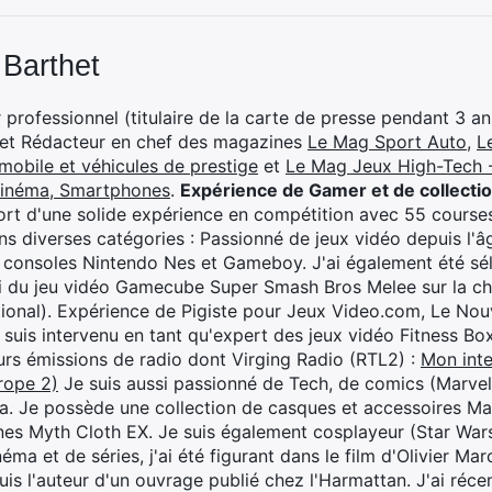
 Barthet
professionnel (titulaire de la carte de presse pendant 3 ans
 et Rédacteur en chef des magazines
Le Mag Sport Auto
,
L
mobile et véhicules de prestige
et
Le Mag Jeux High-Tech -
cinéma, Smartphones
.
Expérience de Gamer et de collecti
rt d'une solide expérience en compétition avec 55 courses
s diverses catégories : Passionné de jeux vidéo depuis l'âge
 consoles Nintendo Nes et Gameboy. J'ai également été séle
i du jeu vidéo Gamecube Super Smash Bros Melee sur la 
ional). Expérience de Pigiste pour Jeux Video.com, Le Nouv
je suis intervenu en tant qu'expert des jeux vidéo Fitness B
eurs émissions de radio dont Virging Radio (RTL2) :
Mon inte
rope 2)
Je suis aussi passionné de Tech, de comics (Marve
ya. Je possède une collection de casques et accessoires Ma
ines Myth Cloth EX. Je suis également cosplayeur (Star War
éma et de séries, j'ai été figurant dans le film d'Olivier M
suis l'auteur d'un ouvrage publié chez l'Harmattan. J'ai ré