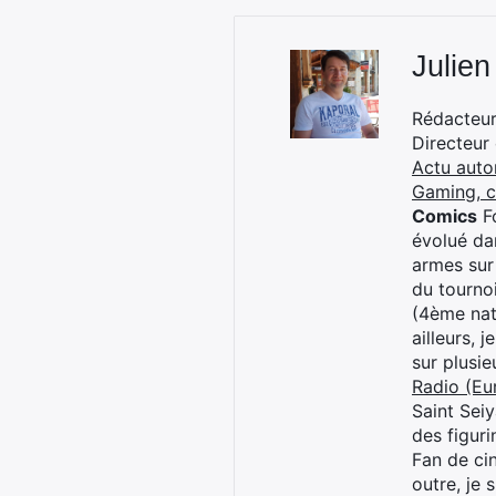
Julien
Rédacteur 
Directeur
Actu auto
Gaming, 
Comics
Fo
évolué dan
armes sur
du tourno
(4ème nat
ailleurs, 
sur plusi
Radio (Eu
Saint Sei
des figur
Fan de cin
outre, je 