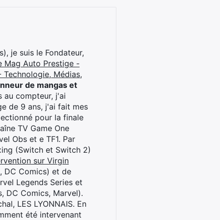
), je suis le Fondateur,
e Mag Auto Prestige -
 Technologie, Médias,
onneur de mangas et
 au compteur, j'ai
 de 9 ans, j'ai fait mes
ctionné pour la finale
chaîne TV Game One
el Obs et e TF1. Par
oxing (Switch et Switch 2)
rvention sur Virgin
l, DC Comics) et de
rvel Legends Series et
s, DC Comics, Marvel).
archal, LES LYONNAIS. En
cemment été intervenant