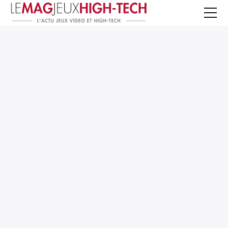
Jeux Vidéo
PC et Hardware
Smartphone et Tablettes
High-Tech
Mangas et Comics
TV, cinéma
Test