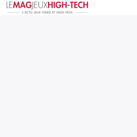
Jeux Vidéo
PC et Hardware
Smartphone et Tablettes
High-Tech
Mangas et Comics
TV, cinéma
Test