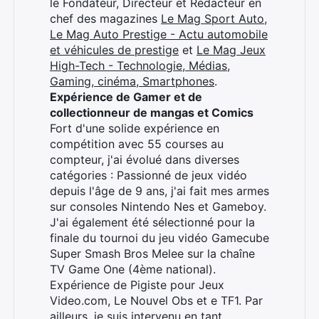
le Fondateur, Directeur et Rédacteur en
×
chef des magazines
Le Mag Sport Auto
,
Le Mag Auto Prestige - Actu automobile
et véhicules de prestige
et
Le Mag Jeux
High-Tech - Technologie, Médias,
Gaming, cinéma, Smartphones
.
Rechercher
Expérience de Gamer et de
:
collectionneur de mangas et Comics
Fort d'une solide expérience en
compétition avec 55 courses au
compteur, j'ai évolué dans diverses
catégories : Passionné de jeux vidéo
depuis l'âge de 9 ans, j'ai fait mes armes
sur consoles Nintendo Nes et Gameboy.
J'ai également été sélectionné pour la
finale du tournoi du jeu vidéo Gamecube
Super Smash Bros Melee sur la chaîne
TV Game One (4ème national).
Expérience de Pigiste pour Jeux
Video.com, Le Nouvel Obs et e TF1. Par
ailleurs, je suis intervenu en tant