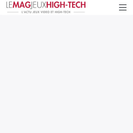
Jeux Vidéo
PC et Hardware
Smartphone et Tablettes
High-Tech
Mangas et Comics
TV, cinéma
Test