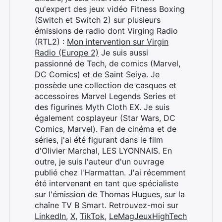
qu'expert des jeux vidéo Fitness Boxing
(Switch et Switch 2) sur plusieurs
émissions de radio dont Virging Radio
(RTL2) :
Mon intervention sur Virgin
Radio (Europe 2)
Je suis aussi
passionné de Tech, de comics (Marvel,
DC Comics) et de Saint Seiya. Je
possède une collection de casques et
accessoires Marvel Legends Series et
des figurines Myth Cloth EX. Je suis
également cosplayeur (Star Wars, DC
Comics, Marvel). Fan de cinéma et de
séries, j'ai été figurant dans le film
d'Olivier Marchal, LES LYONNAIS. En
outre, je suis l'auteur d'un ouvrage
publié chez l'Harmattan. J'ai récemment
été intervenant en tant que spécialiste
sur l'émission de Thomas Hugues, sur la
chaîne TV B Smart. Retrouvez-moi sur
LinkedIn
,
X
,
TikTok
,
LeMagJeuxHighTech