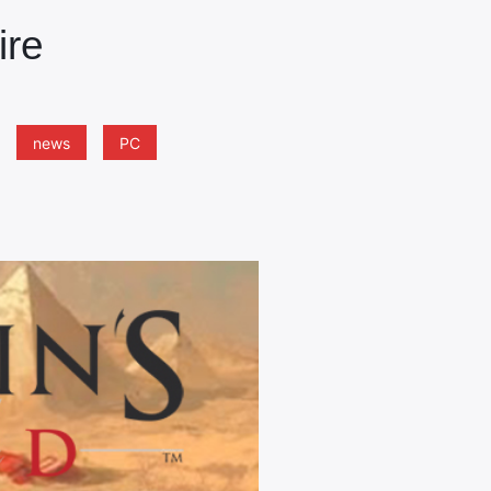
ire
news
PC