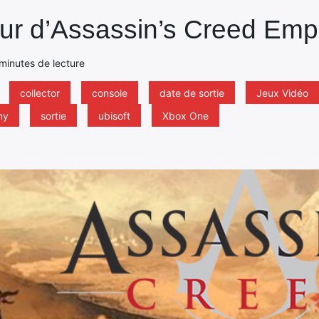
r d’Assassin’s Creed Emp
minutes de lecture
collector
console
date de sortie
Jeux Vidéo
ny
sortie
ubisoft
Xbox One