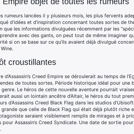
 Empire objet de toutes les rumeurs
 rumeurs lancées il y plusieurs mois, les plus fervents adep
ué d’idées et d’inspiration concernant toutes sortes de théo
n que les informations divulguées récemment par les “spécia
 prendre avec des gants, on peut tout de même imaginer qu
rité si on se base sur ce qu’ils avaient déjà divulgué conce
 Wine.
t croustillantes
toire d’Assassin’s Creed Empire se déroulerait au temps de l’
égendes de toutes sortes. Période historique idéal pour une
e genre. Le héros de cette nouvelle aventure pourrait vrais
ait aussi un lointain ancêtre d’Altair, le héros du tout prem
urs d’Assassins Creed Black Flag dans les studios d’Ubisof
grande que celle de Black Flag qui était déjà plutôt riche 
rotagoniste seraient visiblement remplis de mirages et à pr
s pour Assassin’s Creed Syndicate. Une date de sortie pour
.