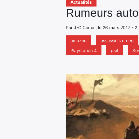
Actualités
Rumeurs autou
Par J-C Coma , le 26 mars 2017 - 2 
amazon
assassin's creed
Playstation 4
ps4
So