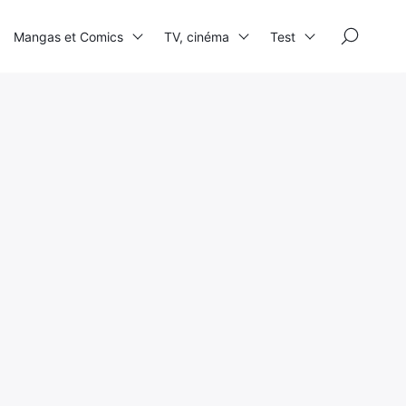
×
Mangas et Comics
TV, cinéma
Test