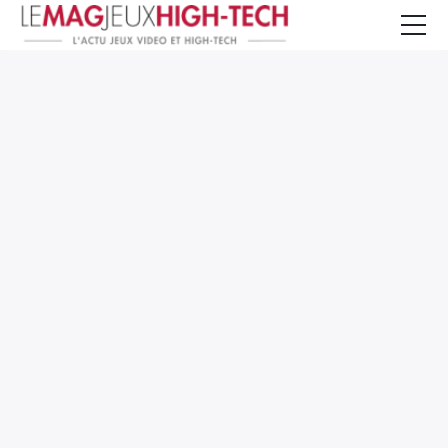
Jeux Vidéo
PC et Hardware
Smartphone et Tablettes
High-Tech
Mangas et Comics
TV, cinéma
Test