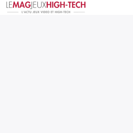
Jeux Vidéo
PC et Hardware
Smartphone et Tablettes
High-Tech
Mangas et Comics
TV, cinéma
Test