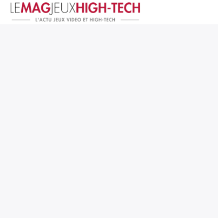
Jeux Vidéo
PC et Hardware
Smartphone et Tablettes
High-Tech
Mangas et Comics
TV, cinéma
Test