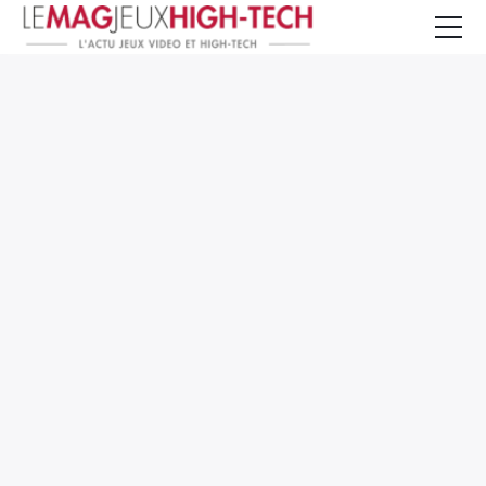
Jeux Vidéo
PC et Hardware
Smartphone et Tablettes
High-Tech
Mangas et Comics
TV, cinéma
Test