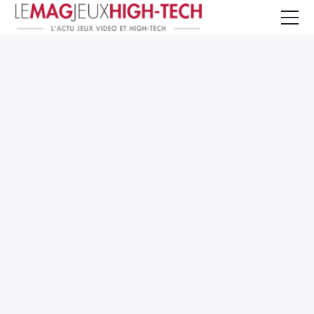
Jeux Vidéo
PC et Hardware
Smartphone et Tablettes
High-Tech
Mangas et Comics
TV, cinéma
Test