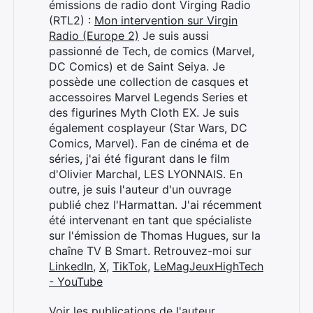
émissions de radio dont Virging Radio
(RTL2) :
Mon intervention sur Virgin
Radio (Europe 2)
Je suis aussi
passionné de Tech, de comics (Marvel,
DC Comics) et de Saint Seiya. Je
possède une collection de casques et
accessoires Marvel Legends Series et
des figurines Myth Cloth EX. Je suis
également cosplayeur (Star Wars, DC
Comics, Marvel). Fan de cinéma et de
séries, j'ai été figurant dans le film
d'Olivier Marchal, LES LYONNAIS. En
outre, je suis l'auteur d'un ouvrage
publié chez l'Harmattan. J'ai récemment
été intervenant en tant que spécialiste
sur l'émission de Thomas Hugues, sur la
chaîne TV B Smart. Retrouvez-moi sur
LinkedIn
,
X
,
TikTok
,
LeMagJeuxHighTech
- YouTube
Voir les publications de l'auteur