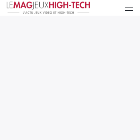
Jeux Vidéo
PC et Hardware
Smartphone et Tablettes
High-Tech
Mangas et Comics
TV, cinéma
Test