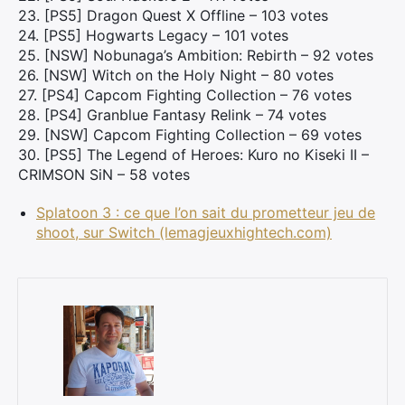
23. [PS5] Dragon Quest X Offline – 103 votes
24. [PS5] Hogwarts Legacy – 101 votes
25. [NSW] Nobunaga’s Ambition: Rebirth – 92 votes
×
26. [NSW] Witch on the Holy Night – 80 votes
27. [PS4] Capcom Fighting Collection – 76 votes
28. [PS4] Granblue Fantasy Relink – 74 votes
29. [NSW] Capcom Fighting Collection – 69 votes
30. [PS5] The Legend of Heroes: Kuro no Kiseki II –
Rechercher
CRIMSON SiN – 58 votes
:
Splatoon 3 : ce que l’on sait du prometteur jeu de
shoot, sur Switch (lemagjeuxhightech.com)