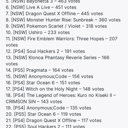
5. [NSW] Bayonetta 3 – 463 votes
6. [NSW] Live A Live – 451 votes
7. [NSW] Dragon Quest X Offline – 445 votes
8. [NSW] Monster Hunter Rise: Sunbreak – 360 votes
9. [NSW] Pokemon Scarlet / Violet – 318 votes
10. [NSW] Ushiro – 233 votes
11. [NSW] Fire Emblem Warriors: Three Hopes – 207
votes
12. [PS4] Soul Hackers 2 – 191 votes
13. [NSW] Klonoa Phantasy Reverie Series – 166
votes
14. [PS5] Pragmata – 164 votes
15. [NSW] Anonymous;Code – 156 votes
16. [PS4] Star Ocean 6 – 151 votes
17. [PS4] Witch on the Holy Night – 148 votes
18. [PS4] The Legend of Heroes: Kuro no Kiseki II –
CRIMSON SiN – 143 votes
19. [PS4] Anonymous;Code – 135 votes
20. [PS5] Star Ocean 6 – 119 votes
21. [PS4] Dragon Quest X Offline – 117 votes
22. [PS5] Soul Hackers 2 – 111 votes