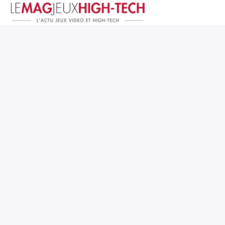
Jeux Vidéo
PC et Hardware
Smartphone et Tablettes
High-Tech
Mangas et Comics
TV, cinéma
Test