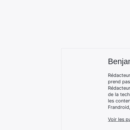
Benja
Rédacteur
prend pas
Rédacteur
de la tec
les conte
Frandroid
Voir les p