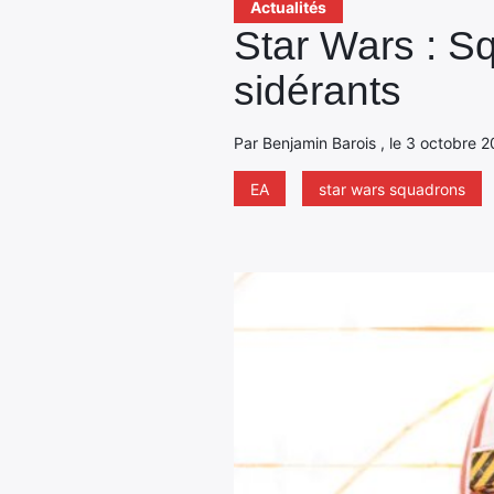
Actualités
Star Wars : S
sidérants
Par Benjamin Barois , le 3 octobre 2
EA
star wars squadrons