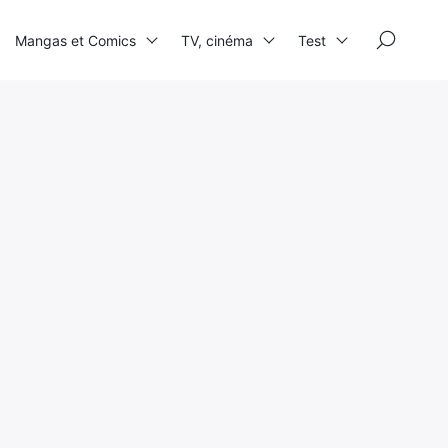
×
Mangas et Comics
TV, cinéma
Test