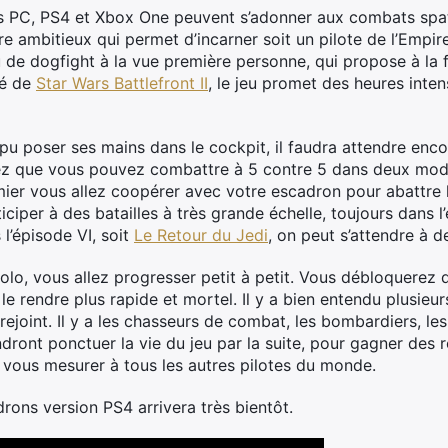
rs PC, PS4 et Xbox One peuvent s’adonner aux combats spati
tre ambitieux qui permet d’incarner soit un pilote de l’Empire
 de dogfight à la vue première personne, qui propose à la 
ré de
Star Wars Battlefront II
, le jeu promet des heures inten
pu poser ses mains dans le cockpit, il faudra attendre enco
chez que vous pouvez combattre à 5 contre 5 dans deux mod
emier vous allez coopérer avec votre escadron pour abattre 
iciper à des batailles à très grande échelle, toujours dans 
l’épisode VI, soit
Le Retour du Jedi
, on peut s’attendre à de
olo, vous allez progresser petit à petit. Vous débloquere
le rendre plus rapide et mortel. Il y a bien entendu plusieur
rejoint. Il y a les chasseurs de combat, les bombardiers, les
endront ponctuer la vie du jeu par la suite, pour gagner de
 vous mesurer à tous les autres pilotes du monde.
rons version PS4 arrivera très bientôt.