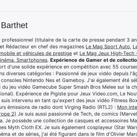
 Barthet
professionnel (titulaire de la carte de presse pendant 3 ans
 et Rédacteur en chef des magazines
Le Mag Sport Auto
,
L
mobile et véhicules de prestige
et
Le Mag Jeux High-Tech -
cinéma, Smartphones
.
Expérience de Gamer et de collecti
rt d'une solide expérience en compétition avec 55 courses
s diverses catégories : Passionné de jeux vidéo depuis l'âge
 consoles Nintendo Nes et Gameboy. J'ai également été séle
i du jeu vidéo Gamecube Super Smash Bros Melee sur la 
ional). Expérience de Pigiste pour Jeux Video.com, Le Nouv
je suis intervenu en tant qu'expert des jeux vidéo Fitness B
eurs émissions de radio dont Virging Radio (RTL2) :
Mon inte
rope 2)
Je suis aussi passionné de Tech, de comics (Marve
ya. Je possède une collection de casques et accessoires Ma
ines Myth Cloth EX. Je suis également cosplayeur (Star War
éma et de séries, j'ai été figurant dans le film d'Olivier M