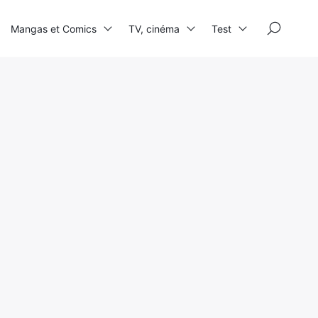
×
Mangas et Comics
TV, cinéma
Test