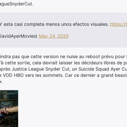
eagueSnyderCut.
 Y esta casi completa menos unos efectos visuales.
https:/
DavidAyerMovies)
May 24, 2020
raindra pas que cette version ne nuise au reboot prévu pour
’à cette sortie, cela devrait laisser les décideurs libres d
ar après Justice League Snyder Cut, un Suicide Squad Ayer Cu
ice VOD HBO vers les sommets. Car ce dernier a grand besoin
x.