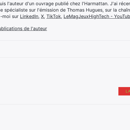
suis l'auteur d'un ouvrage publié chez l'Harmattan. J'ai ré
ue spécialiste sur l'émission de Thomas Hugues, sur la chaî
z-moi sur
LinkedIn
,
X
,
TikTok
,
LeMagJeuxHighTech - YouTu
ublications de l'auteur
L