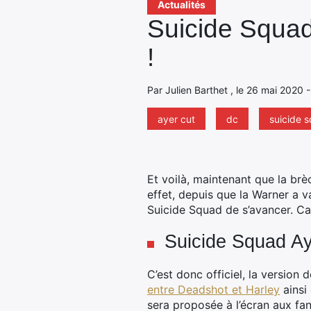
Actualités
Suicide Squad 
!
Par Julien Barthet , le 26 mai 2020 
ayer cut
dc
suicide 
Et voilà, maintenant que la brèc
effet, depuis que la Warner a v
Suicide Squad de s’avancer.
Car
Suicide Squad Aye
C’est donc officiel, la version
entre Deadshot et Harley
ainsi 
sera proposée à l’écran aux fa