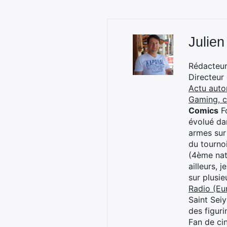
Julien
Rédacteur 
Directeur
Actu auto
Gaming, 
Comics
Fo
évolué dan
armes sur
du tourno
(4ème nat
ailleurs, 
sur plusi
Radio (Eu
Saint Sei
des figur
Fan de cin