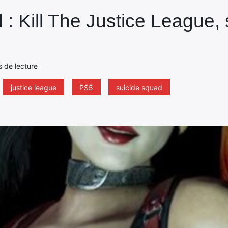
: Kill The Justice League, s
s de lecture
justice league
PS5
suicide squad