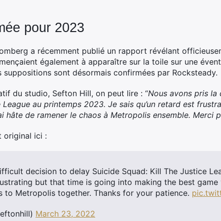
rmée pour 2023
oomberg a récemment publié un rapport révélant officieusem
nçaient également à apparaître sur la toile sur une évent
ces suppositions sont désormais confirmées par Rocksteady.
f du studio, Sefton Hill, on peut lire : “
Nous avons pris la d
ce League au printemps 2023. Je sais qu’un retard est frust
 J’ai hâte de ramener le chaos à Metropolis ensemble. Merci 
riginal ici :
ficult decision to delay Suicide Squad: Kill The Justice Le
rustrating but that time is going into making the best game
s to Metropolis together. Thanks for your patience.
pic.tw
eftonhill)
March 23, 2022