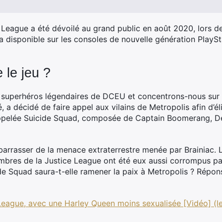
ce League a été dévoilé au grand public en août 2020, lors
ra disponible sur les consoles de nouvelle génération PlaySt
 le jeu ?
es superhéros légendaires de DCEU et concentrons-nous sur
té, a décidé de faire appel aux vilains de Metropolis afin d’él
appelée Suicide Squad, composée de Captain Boomerang, De
ébarrasser de la menace extraterrestre menée par Brainiac. 
bres de la Justice League ont été eux aussi corrompus par
ide Squad saura-t-elle ramener la paix à Metropolis ? Répons
e League, avec une Harley Queen moins sexualisée [Vidéo] 