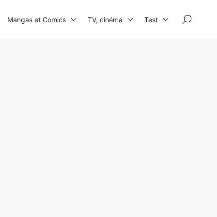
×
Mangas et Comics
TV, cinéma
Test