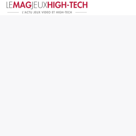
Jeux Vidéo
PC et Hardware
Smartphone et Tablettes
High-Tech
Mangas et Comics
TV, cinéma
Test