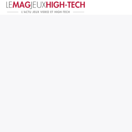
Jeux Vidéo
PC et Hardware
Smartphone et Tablettes
High-Tech
Mangas et Comics
TV, cinéma
Test