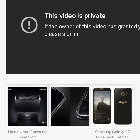
Un nouveau Samsung
Samsung Galaxy S7
Gear VR ?
Edge pack Batman