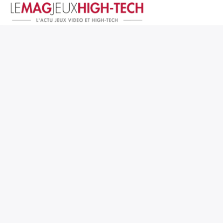
Jeux Vidéo
PC et Hardware
Smartphone et Tablettes
High-Tech
Mangas et Comics
TV, cinéma
Test