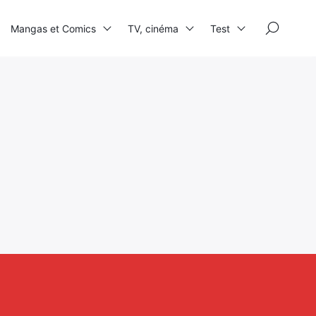
×
Mangas et Comics
TV, cinéma
Test