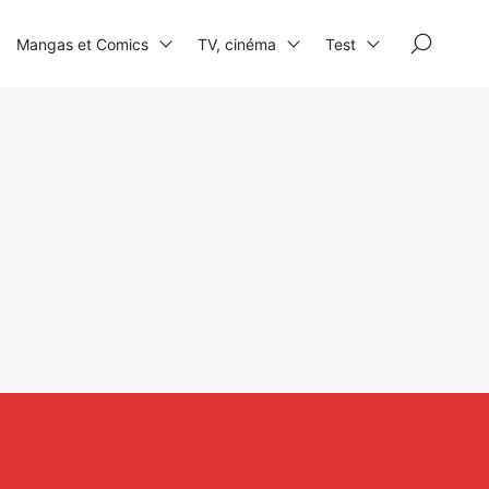
×
Mangas et Comics
TV, cinéma
Test